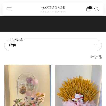
0
Subscribe To Our Newsletter And Receive A
Promo Code $10 Off Your First Order In Your
Email
排序方式
42 产品