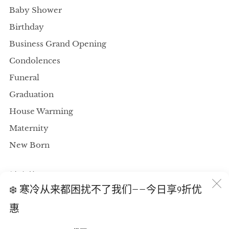
Baby Shower
Birthday
Business Grand Opening
Condolences
Funeral
Graduation
House Warming
Maternity
New Born
社会的
❄️ 寒冷从来都困扰不了我们——今日享9折优
Instagram
惠
(