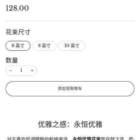
正
128.00
常
价
花束尺寸
格
6 英寸
8 英寸
10 英寸
数量
−
+
添加到购物车
优雅之感：永恒优雅
对于喜欢低调精致的新娘来说，
永恒优雅花束
是自然之选。奶