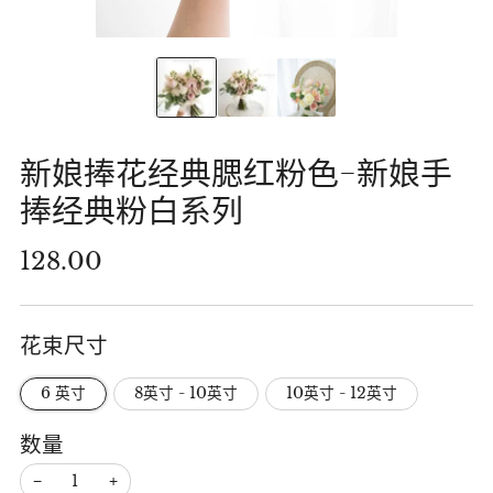
新娘捧花经典腮红粉色-新娘手
捧经典粉白系列
正
128.00
常
价
花束尺寸
格
6 英寸
8英寸 - 10英寸
10英寸 - 12英寸
数量
−
+