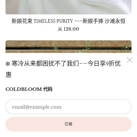
新娘花束 TIMELESS PURITY ---新娘手捧 沙滩永恒
从
128.00
❄️ 寒冷从来都困扰不了我们——今日享9折优
惠
(
COLDBLOOM 代码
Em
订阅