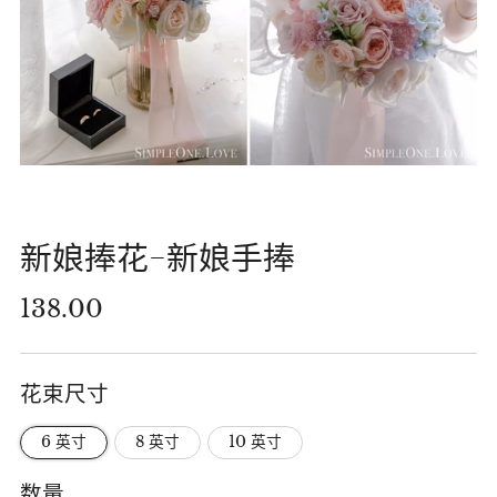
新娘捧花-新娘手捧
正
138.00
常
价
花束尺寸
格
6 英寸
8 英寸
10 英寸
数量