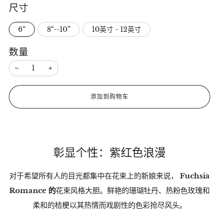
尺寸
格
6“
8“--10”
10英寸 - 12英寸
数量
−
+
添加到购物车
彰显个性：紫红色浪漫
对于希望所有人的目光都集中在花束上的新娘来说，
Fuchsia
Romance 的
花束风格大胆。鲜艳的珊瑚牡丹、热粉色玫瑰和
柔和的桔梗以其热情而戏剧性的色彩抢尽风头。