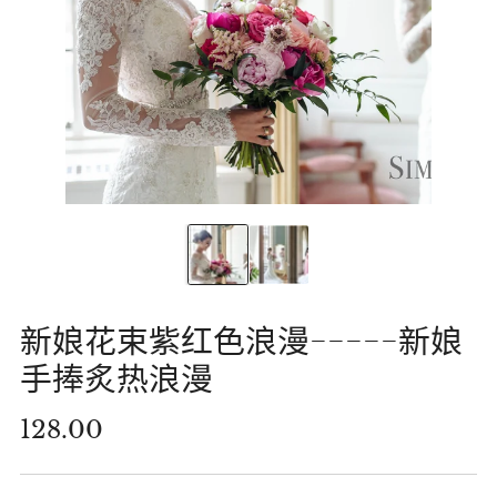
新娘花束紫红色浪漫-----新娘
手捧炙热浪漫
正
128.00
常
价