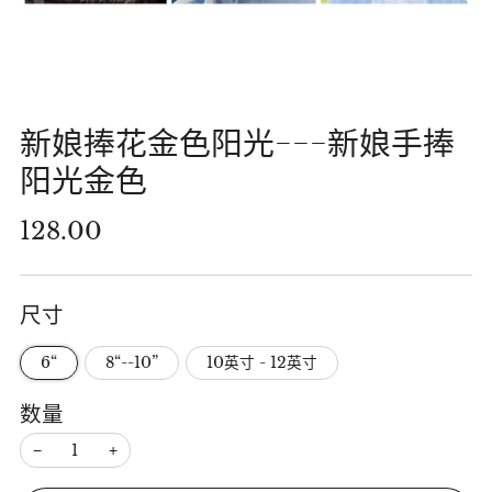
新娘捧花金色阳光---新娘手捧
阳光金色
正
128.00
常
价
尺寸
格
6“
8“--10”
10英寸 - 12英寸
数量
−
+