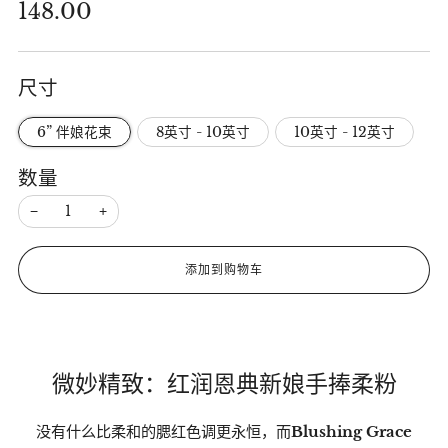
正
148.00
常
价
尺寸
格
6” 伴娘花束
8英寸 - 10英寸
10英寸 - 12英寸
数量
−
+
添加到购物车
微妙精致：红润恩典新娘手捧柔粉
没有什么比柔和的腮红色调更永恒，而
Blushing Grace