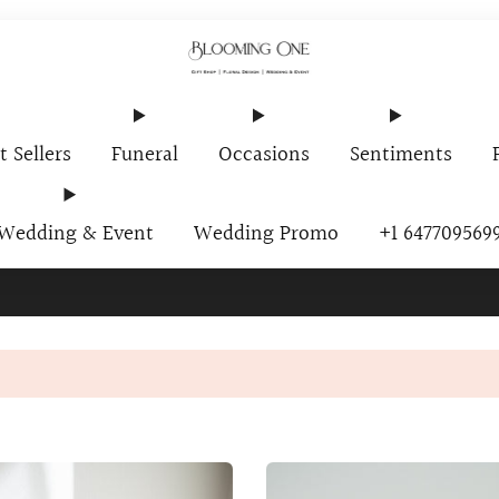
t Sellers
Funeral
Occasions
Sentiments
Wedding & Event
Wedding Promo
+1 647709569
ur Newsletter And Receive A Promo Code $10 Off Your First O
加入购物车即可享受八折优惠！