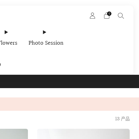
0
Flowers
Photo Session
9
rder In Your Email
13 产品