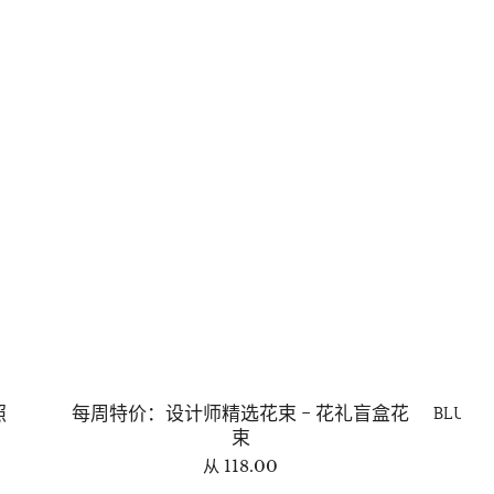
照
每周特价：设计师精选花束 - 花礼盲盒花
BLUSH 
束
从
118.00